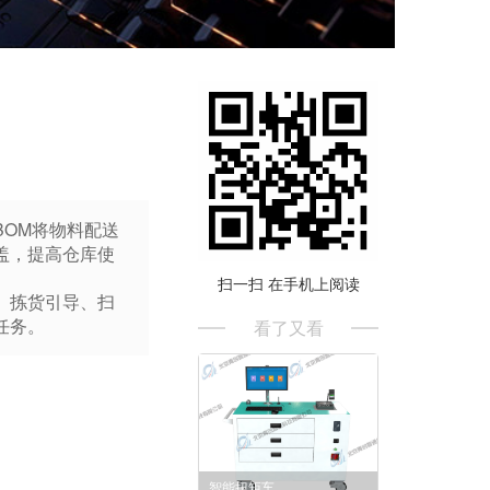
OM将物料配送
盖，提高仓库使
扫一扫 在手机上阅读
、拣货引导、扫
任务。
看了又看
智能扭矩车