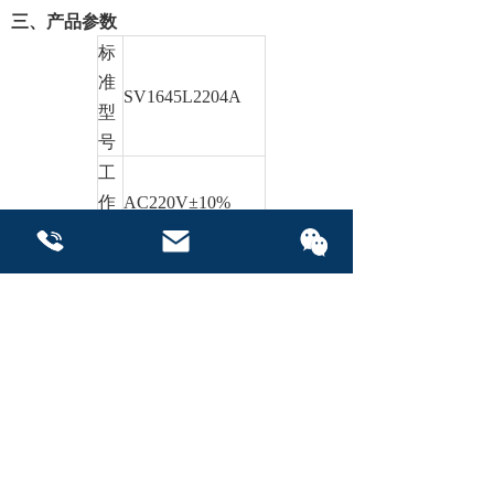
三、产品参数
标
准
SV1645L2204A
型
号
工
作
AC220V±10%
电
50HZ
压
最
联系我们
联系我们
大
≈400W
功
率
外
形
1600*450*1800mm
尺