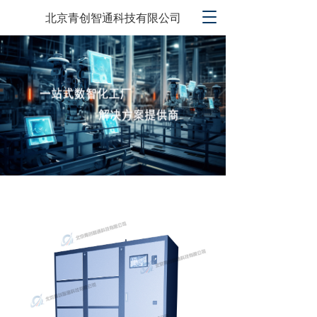
T
北京青创智通科技有限公司
o
g
g
l
e
n
a
v
i
g
a
t
i
o
n