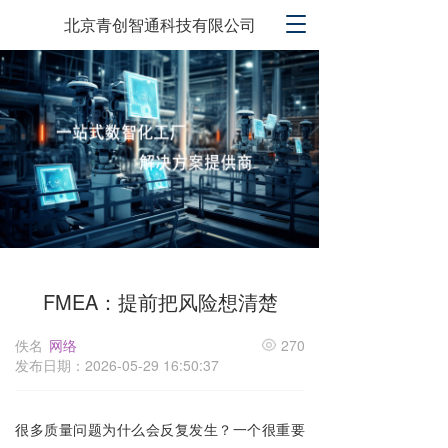
T
北京青创智通科技有限公司
o
g
g
l
e
n
a
v
i
g
a
t
i
FMEA：提前把风险想清楚
o
n
佚名
网络
270
发布日期：2026-05-29 16:50:37
很多质量问题为什么会反复发生？一个很重要