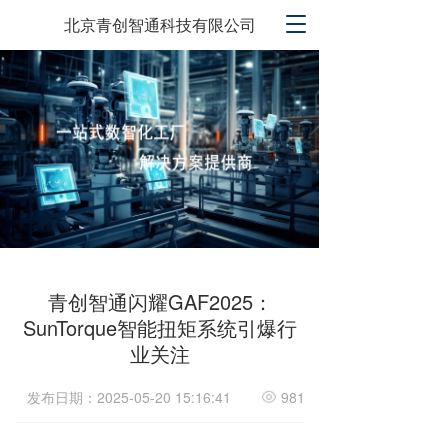
T
北京青创智通科技有限公司
o
g
g
l
e
n
a
v
i
g
a
t
i
青创智通闪耀GAF2025：
o
SunTorque智能扭矩系统引爆行
n
业关注
发布日期：2025-05-20 15:16:41
981