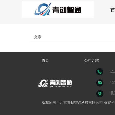
文章
首页
公司介绍
15
15
北
版权所有：北京青创智通科技有限公司 备案号：京IC