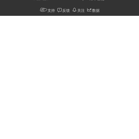
支持
反馈
关注
数据