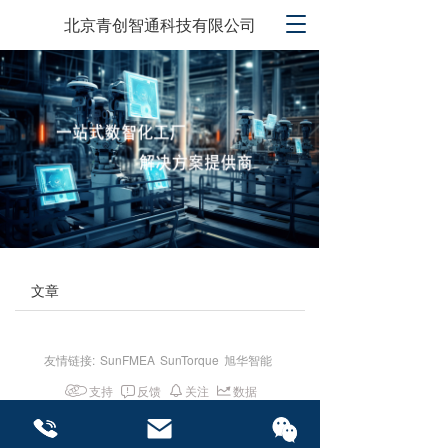
T
北京青创智通科技有限公司
o
g
g
l
e
n
a
v
i
g
a
t
i
文章
o
n
友情链接:
SunFMEA
SunTorque
旭华智能
支持
反馈
关注
数据