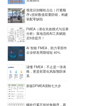
完整路径
视觉识别螺栓点位｜拧紧顺
序+扭矩数值双重防错，构建
装配零缺陷
FMEA（潜在失效模式与后果
分析）落地流程AI工具赋能
后5倍提升！
AI 智能 FMEA，助力零部件
企业研发周期缩短 40%
读懂 FMEA：不止是一张表
格，更是前置化风险预防体
系
新版DFMEA强制七大步
螺栓拧紧不按对角顺序，再