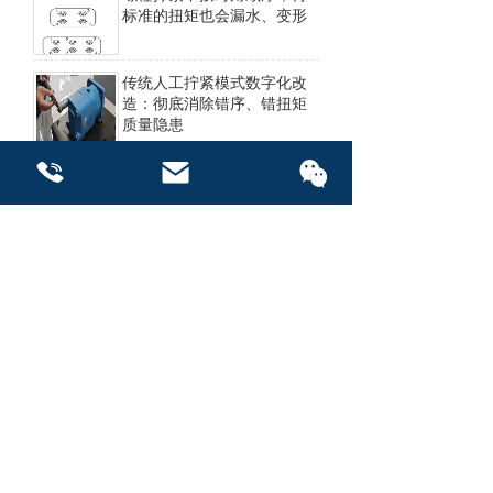
标准的扭矩也会漏水、变形
传统人工拧紧模式数字化改
造：彻底消除错序、错扭矩
质量隐患
巧用 FMEA软件，让汽车零
部件售后成本直降 30%
联系我们
联系我们
选购工业智能跟随车，一定
要避开这 5 个坑，很多工厂
已经踩雷
汽车零部件 AIAG-VDA
FMEA 软件实战：从标准到
落地全指南
上一页
下一页