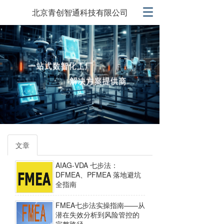
T
北京青创智通科技有限公司
o
g
g
l
e
n
a
v
i
g
a
t
i
文章
o
n
AIAG‑VDA 七步法：
DFMEA、PFMEA 落地避坑
全指南
FMEA七步法实操指南——从
潜在失效分析到风险管控的